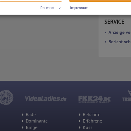
Informationen über Ihre Benutzung dieser Seite sowie Ihre IP-Adresse
an einen Server in den USA übertragen und auf diesem Server
Datenschutz
Impressum
Wir nutzen Google Analytics, wodurch Drittanbieter-Cookies gesetzt
gespeichert werden.
werden. Näheres zu Google Analytics und zu den verwendeten Cookie
sind unter folgendem Link und in der Datenschutzerklärung zu finden.
SERVICE
https://developers.google.com/analytics/devguides/collection/analyt
icsjs/cookie-usage?hl=de#gtagjs_google_analytics_4_-
Anzeige ve
_cookie_usage
Bericht sch
Herausgeber:
Google Ireland Limited
Erhobene Daten:
Die erzeugten Informationen über die Benutzung unserer Webseiten
sowie die von dem Browser übermittelte IP-Adresse werden
übertragen und gespeichert. Dabei können aus den verarbeiteten
Daten pseudonyme Nutzungsprofile der Nutzer erstellt werden. Diese
Informationen wird Google gegebenenfalls auch an Dritte übertragen,
sofern dies gesetzlich vorgeschrieben wird oder, soweit Dritte diese
Daten im Auftrag von Google verarbeiten. Die IP-Adresse der Nutzer
wird von Google innerhalb von Mitgliedstaaten der Europäischen Union
oder in anderen Vertragsstaaten des Abkommens über den
Europäischen Wirtschaftsraum gekürzt, dies bedeutet, dass alle
Daten anonym erhoben werden. Nur in Ausnahmefällen wird die volle
IP-Adresse an einen Server von Google in den USA übertragen und dort
Bade
Behaarte
gekürzt. Die von dem Browser des Nutzers übermittelte IP-Adresse
wird nicht mit anderen Daten von Google zusammengeführt.
Dominante
Erfahrene
Junge
Kuss
Erhobene Informationen zum Besucherverhalten sind folgende: