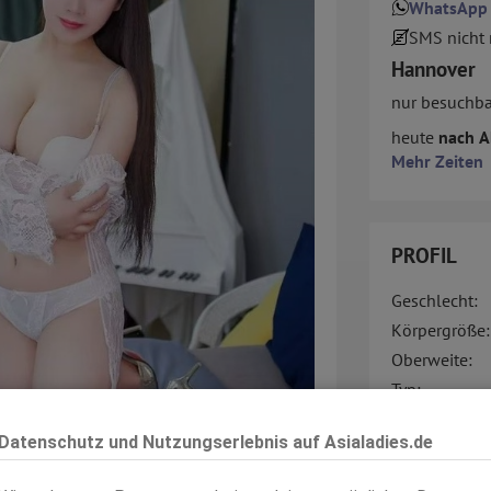
WhatsApp
SMS nicht
Hannover
nur besuchba
heute
nach A
Mehr Zeiten
PROFIL
Geschlecht:
Körpergröße:
Oberweite:
Typ:
KF:
Datenschutz und Nutzungserlebnis auf Asialadies.de
Intimbereich:
ansehen
Haare: